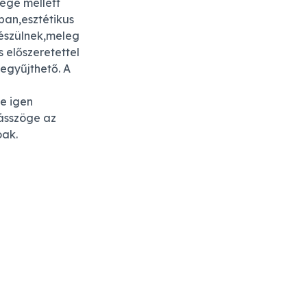
ége mellett
ban,esztétikus
észülnek,meleg
s előszeretettel
egyűjthető. A
se igen
lásszöge az
óak.