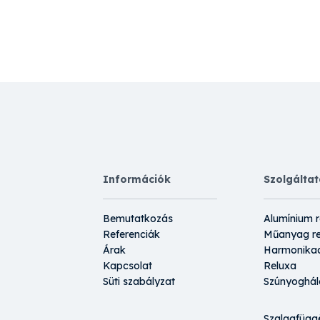
Információk
Szolgálta
Bemutatkozás
Alumínium 
Referenciák
Műanyag r
Árak
Harmonikaa
Kapcsolat
Reluxa
Süti szabályzat
Szúnyoghál
Szalagfügg