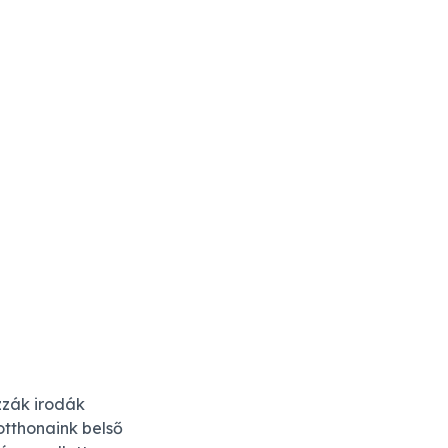
zzák irodák
otthonaink belső