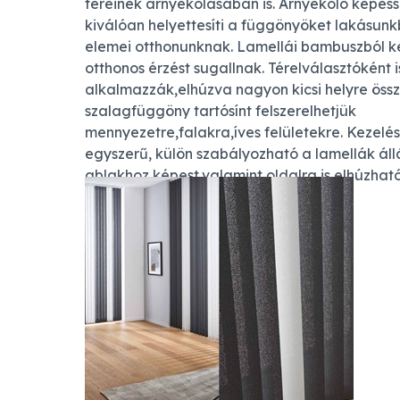
tereinek árnyékolásában is. Árnyékoló képess
kiválóan helyettesíti a függönyöket lakásunk
elemei otthonunknak. Lamellái bambuszból k
otthonos érzést sugallnak. Térelválasztóként i
alkalmazzák,elhúzva nagyon kicsi helyre össz
szalagfüggöny tartósínt felszerelhetjük
mennyezetre,falakra,íves felületekre. Kezelé
egyszerű, külön szabályozható a lamellák ál
ablakhoz képest,valamint oldalra is elhúzhat