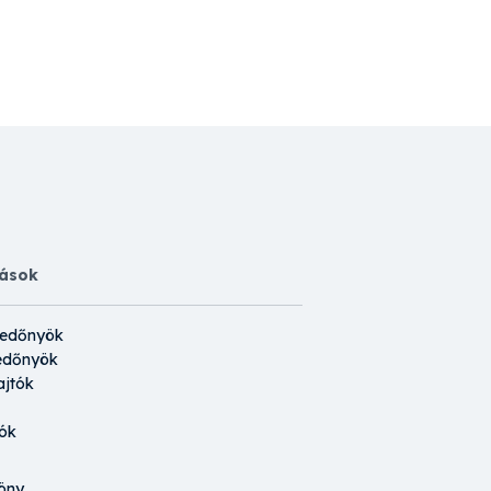
tások
redőnyök
edőnyök
jtók
ók
öny